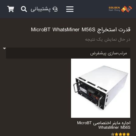
پشتیبانی
قدرت استخراج MicroBT WhatsMiner M56S
در حال نمایش یک نتیجه
اجاره ماینر اختصاصی MicroBT
WhatsMiner M56S