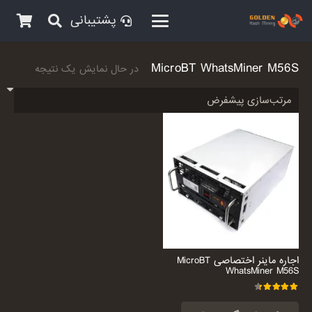
پشتیبانی
MicroBT WhatsMiner M56S
در حال نمایش یک نتیجه
اجاره ماینر اختصاصی MicroBT
WhatsMiner M56S
امتیاز
4.44
از 5