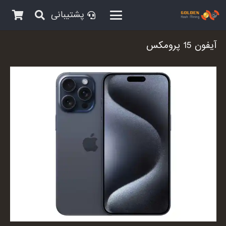
پشتیبانی
آیفون 15 پرومکس