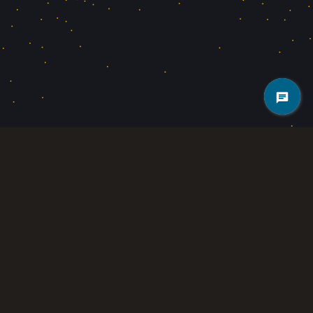
گلدن هش ماینینگ با ویژگی‌های کاربرپسند، زیرساخت امن و برنامه‌های توسعه
کاربردی فارم ها، در خدمت شما ایرانیان عزیز میباشد.