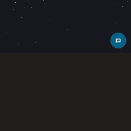
گلدن هش ماینینگ با ویژگی‌های کاربرپسند، زیرساخت امن و برنامه‌های توسعه
کاربردی فارم ها، در خدمت شما ایرانیان عزیز میباشد.