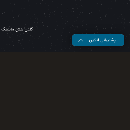
گلدن هش ماینینگ – 
پشتیبانی آنلاین