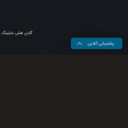
گلدن هش ماینینگ – 
پشتیبانی آنلاین