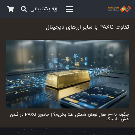
پشتیبانی
تفاوت PAXG با سایر ارزهای دیجیتال
چگونه با ۱۰۰ هزار تومان شمش طلا بخریم؟ | جادوی PAXG در گلدن
هش ماینینگ