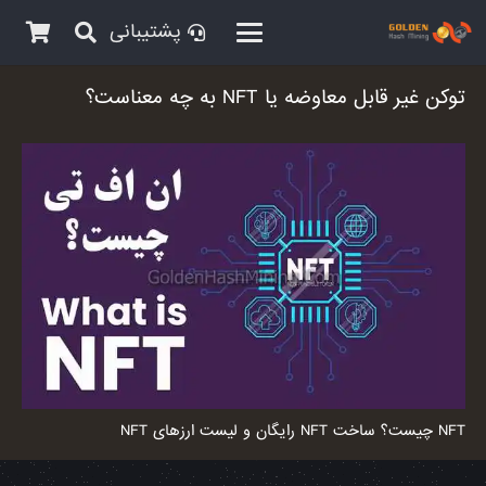
پشتیبانی
توکن غیر قابل معاوضه یا NFT به چه معناست؟
NFT چیست؟ ساخت NFT رایگان و لیست ارزهای NFT