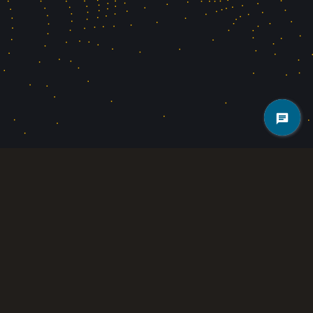
گلدن هش ماینینگ با ویژگی‌های کاربرپسند، زیرساخت امن و برنامه‌های توسعه
کاربردی فارم ها، در خدمت شما ایرانیان عزیز میباشد.