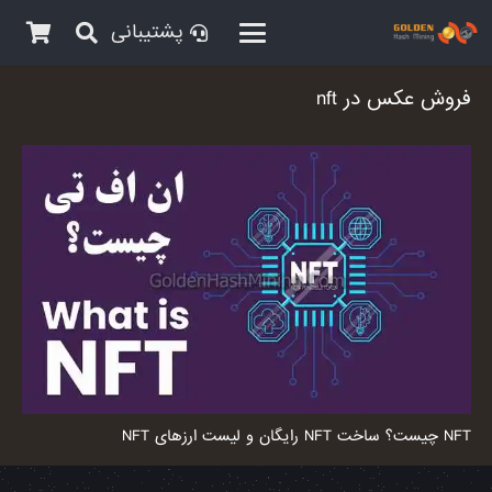
پشتیبانی
فروش عکس در nft
NFT چیست؟ ساخت NFT رایگان و لیست ارزهای NFT