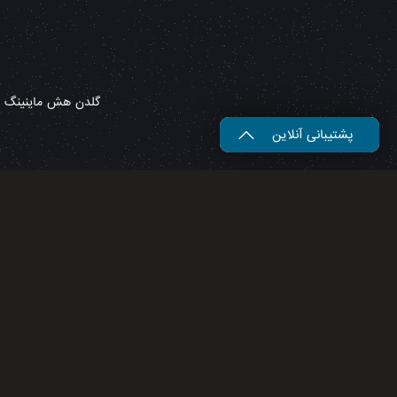
گلدن هش ماینینگ – 
پشتیبانی آنلاین