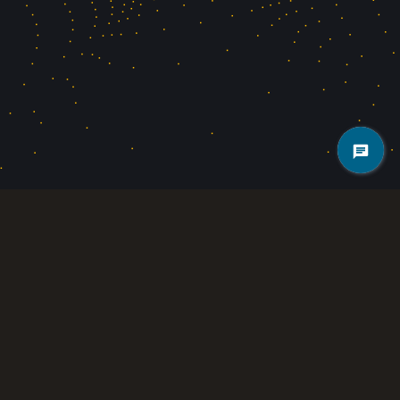
گلدن هش ماینینگ با ویژگی‌های کاربرپسند، زیرساخت امن و برنامه‌های توسعه
کاربردی فارم ها، در خدمت شما ایرانیان عزیز میباشد.