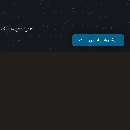
گلدن هش ماینینگ – 
پشتیبانی آنلاین