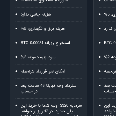
الگوریتم استخراج SHA-256
 5%
هزینه جانبی ندارد
 ندارد
هزینه برق و نگهداری: 5%
استخراج روزانه 0.00081 BTC
 2%
سود زیرمجموعه 2%
هرلحظه
امکان لغو قرارداد هرلحظه
هایتا 48 ساعت بعد
استرداد وجه نهایتا 48 ساعت بعد
حساب
در حساب
 خرید این
سرمایه 320$ اولیه شما با خرید این
16 روز بر خواهد
پلن حدودا در 17 روز بر خواهد