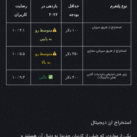
نوع پلتفرم
حداقل
بازدهی در
رضایت
بودجه
۲۰۲۶
کاربران
استخراج از طریق میزبان
۱۰۰ دلار
متوسط رو
۴.۱ / ۱۰
به پایین
استخراج از طریق میزبانی مجازی
۳۵۰ دلار
متوسط رو
۵.۵ / ۱۰
به بالا
پاور هش اجاره‌ای (خدمات گلدن
۳۰۰ دلار
عالی
۹.۳ / ۱۰
هش ماینینگ)
استخراج ارز دیجیتال
یکی از مواردی که خیلی از کاربران جدیدا به دنبال آن هستند و