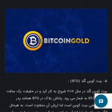
۵- بیت کوین گُلد (BTG) :
بیت کوین گُلد در سال ۲۰۱۷ شروع به کار کرد و در حقیقت یک سافت
فورک از BTC به شمار می رود. پاداش بلاک در BTG همانند پدر
خودش یعنی بیت کوین است اما ارزش آن متفاوت است. به هرحال