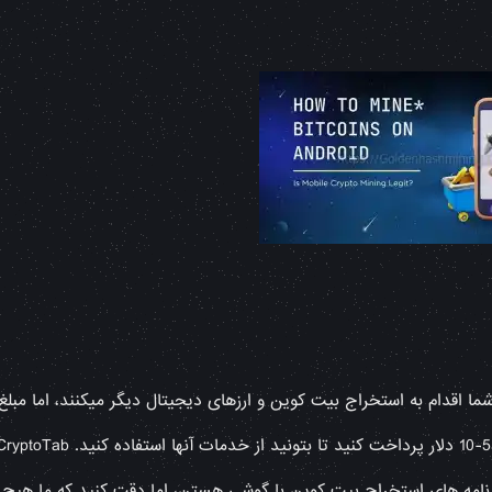
ما اقدام به استخراج بیت کوین و ارزهای دیجیتال دیگر میکنند، اما مبلغ
M و Crypto Miner از معروفترین برنامه های استخراج بیت کوین با گوشی هستن، اما دقت کنید که ما هیچ