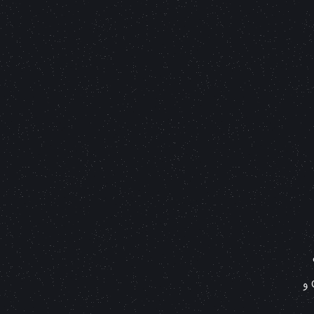
دریافتی شما بسیار کم هست و بعضا باید در آنها حداقل 5-10 دلار پرداخت کنید تا بتونید از خدمات آنها استفاده کنید. CryptoTab و