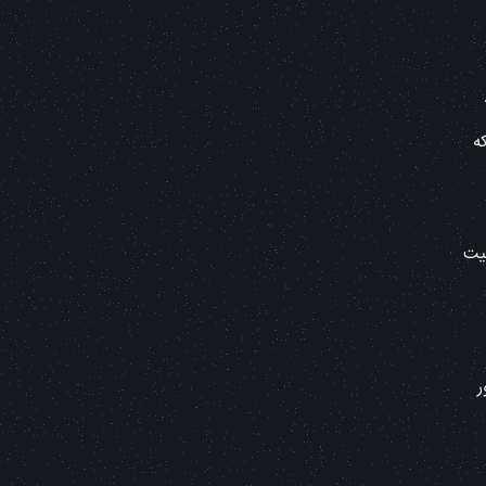
ه
یت
ر