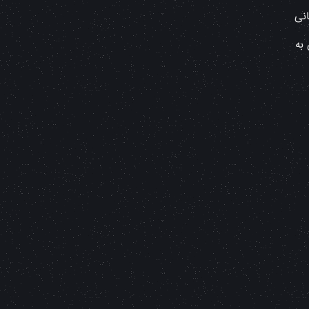
 جهانی
به