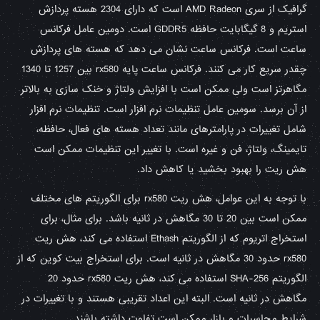
گرافیک از سری AMD Radeon است که دارای 2304 هسته پردازش
استریم و 8 گیگابایت حافظه GDDR5 است. دومین عامل فرکانس
ساعت است. فرکانس ساعت نشان می دهد که هسته های پردازش
چقدر سریع کار می کنند. فرکانس ساعت پایه rx580 بین 1257 تا 1340
مگاهرتز است ولی ممکن است با افزایش ولتاژ و خنک سازی به بالاتر
از آن برسد. سومین عامل تنظیمات نرم افزار است. تنظیمات نرم افزار
شامل تغییرات در پارامترهای مانند تعداد هسته های فعال، حافظه،
تایمینگ، ولتاژ، فن و غیره است. با تغییر این تنظیمات ممکن است
هش ریت را بهبود بخشید یا کاهش داد.
با توجه به این عوامل، هش ریت rx580 برای الگوریتم های مختلف
ممکن است بین 20 تا 30 مگاهش در ثانیه باشد. برای مثال، برای
استخراج اتریوم که از الگوریتم Ethash استفاده می کند، هش ریت
rx580 حدود 30 مگاهش در ثانیه است. برای استخراج بیت کوین که از
الگوریتم SHA-256 استفاده می کند، هش ریت rx580 حدود 20
مگاهش در ثانیه است. البته این اعداد تقریبی هستند و با تغییرات در
شرایط محاسبات و بازار ممکن است تفاوت داشته باشند.