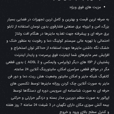
مزیت های فوق ویژه:
به صرفه ترین قیمت و بهترین و کامل ترین تجهیزات در فضایی بسیار
بزرگ، امن و ایزوله برق صنعتی فشارقوی بدون نوسان استفاده از تابلو
برق حرفه ای و پیشرفته جهت تغذیه ماینرها در هنگام افت ولتاژ
احتمالی با تهویه عالی سیستم کولینگ دما و رطوبت به منظور خنک و
خشک نگه داشتن ماینرها جهت استفاده از حداکثر توان استخراج و
افزایش عمر ماینرهای شما اینترنت فوق پرسرعت و پایدار اینترنت
پشتیبان از ISP های دیگر (وایرلس، وایمکس و ADSL 2 ) بدون قطعی
مگر در مواقع قطعی سراسری امکان، مانیتورینگ آنلاین 24 ساعته،
کانفیگ شبکه ماینر و امکان مانیتور وضعیت هش ریت، دما و دور فن
ماینر به صورت آنلاین چک کردن روزانه ماینرها توسط تکنسین های
حرفه ای به صورت شناسنامه ای سرویس دوره ای دستگاها توسط
اپراتور به صورت منظم دوربین مدار بسته و دزدگیر حرارتی و حرکتی
بیمه آتش سوزی مکان دارای نگهبان در 3 شیفت 24 ساعته 7 روز هفته
و کنترل سطح بالای ورود و خروج